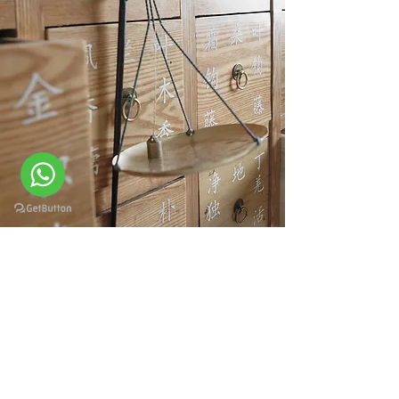
jf.anahata@gmail.com
(11) 96074-0665
(Juliano)
(11) 95917-5375
(Fabio)
Rua Bento Freitas, 162 Conj. 610 - São
Paulo, SP - Brazil.